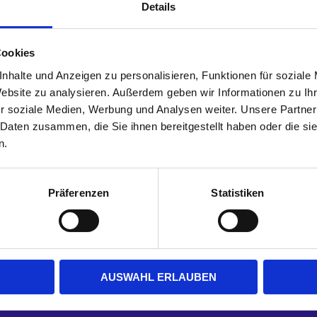
Details
 §27a Umsatzsteuergesetz: RO42452796
Cookies
StV
nhalte und Anzeigen zu personalisieren, Funktionen für soziale
Website zu analysieren. Außerdem geben wir Informationen zu I
r soziale Medien, Werbung und Analysen weiter. Unsere Partner
 Daten zusammen, die Sie ihnen bereitgestellt haben oder die s
n.
m zur Online-Streitschlichtung (OS) bereit:
Präferenzen
Statistiken
m Online-Streitbeteiligungsverfahren teilzunehmen.
tungsstelle:
 an Streitbeilegungsverfahren vor einer Verbraucherschlichtun
AUSWAHL ERLAUBEN