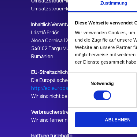
Umsatzsteuer-ID
Zustimmung
Umsatzsteuer-Identifikationsnummer gemäß
Diese Webseite verwendet 
Inhaltlich Verantwortlicher gemäß § 18 Abs. 2 M
László Erdős
Wir verwenden Cookies, um I
Aleea Cornisa 12/26
und die Zugriffe auf unsere 
Website an unsere Partner fü
540102 Targu Mures
möglicherweise mit weiteren
Rumänien
der Dienste gesammelt habe
EU-Streitschlichtung:
Einwilligungsauswahl
Die Europäische Kommission stellt eine Plattfor
Notwendig
http://ec.europa.eu/consumers/odr
Wir sind nicht bereit oder verpflichtet an eine
Verbraucherstreitbeteiligung/ Universalschlich
Wir sind ferner nicht bereit oder verpflichtet,
ABLEHNEN
Haftung für Inhalte